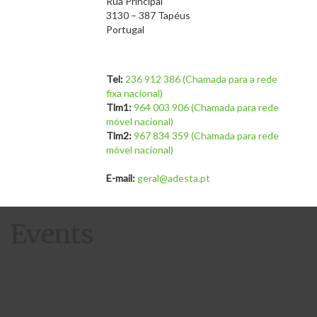
Rua Principal
3130 – 387 Tapéus
Portugal
Tel:
236 912 386 (Chamada para a rede
fixa nacional)
Tlm1:
964 003 906 (Chamada para rede
móvel nacional)
Tlm2:
967 834 359 (Chamada para rede
móvel nacional)
E-mail:
geral@adesta.pt
Events