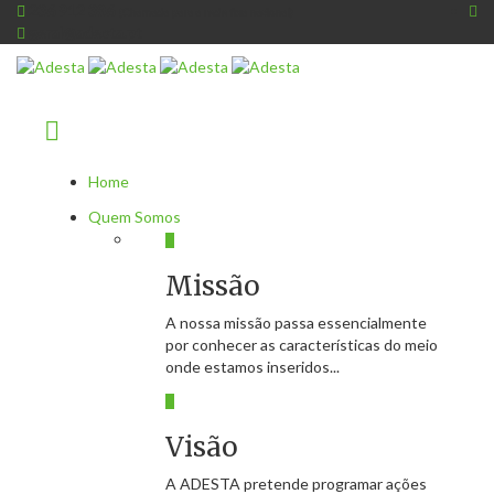
236 912 386
(Chamada para a rede fixa nacional)
geral@adesta.pt
Home
Quem Somos
Missão
A nossa missão passa essencialmente
por conhecer as características do meio
onde estamos inseridos...
Visão
A ADESTA pretende programar ações